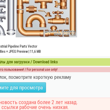
strial Pipeline Parts Vector
files + JPEG Preview | 11,6 MB
ы для загрузки / Download links
о пользования! / For personal use only!
лок, посмотрите короткую рекламу
ите для просмотра
овость создана более 2 лет назад.
 ссылки рабочие очень низкая.