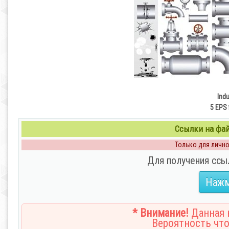
Indu
5 EPS 
Ссылки на файл
Только для личног
Для получения ссы
Нажм
* Внимание!
Данная н
Вероятность что