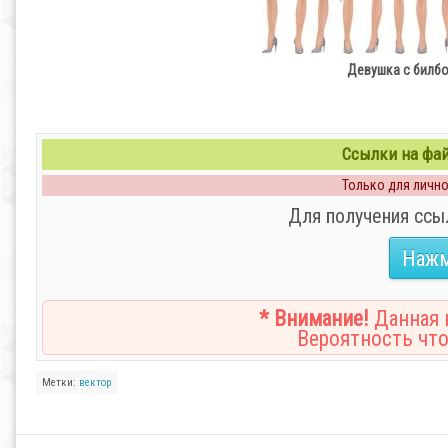
Девушка с билборд
Ссылки на файл
Только для личног
Для получения ссы
Нажм
* Внимание!
Данная н
Вероятность что
Метки:
вектор