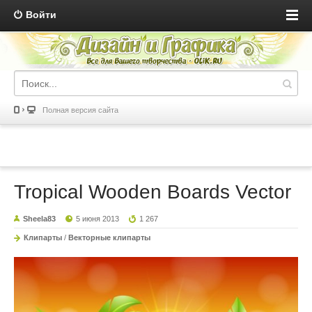
Войти
Полная версия сайта
Tropical Wooden Boards Vector
Sheela83
5 июня 2013
1 267
Клипарты
/
Векторные клипарты