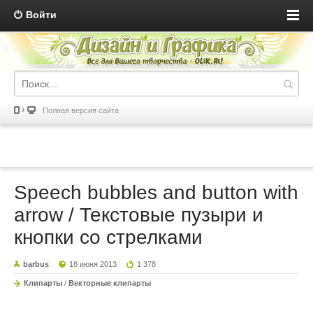
Войти
Полная версия сайта
Speech bubbles and button with
arrow / Текстовые пузыри и
кнопки со стрелками
barbus
18 июня 2013
1 378
Клипарты
/
Векторные клипарты