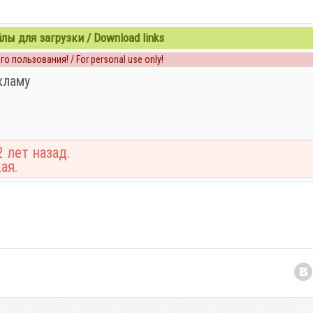
ы для загрузки / Download links
о пользования! / For personal use only!
кламу
 лет назад.
ая.