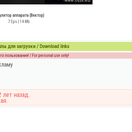
улятор аппарата (Вектор)
7 Eps | 14 Mb
ы для загрузки / Download links
о пользования! / For personal use only!
кламу
 лет назад.
ая.