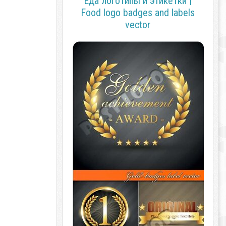
Еда логотипы и этикетки |
Food logo badges and labels
vector