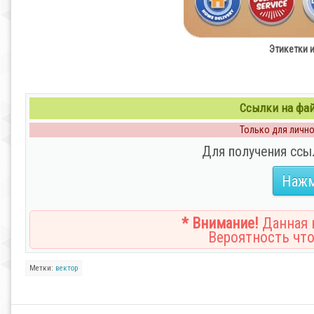
Этикетки и
Ссылки на файл
Только для личног
Для получения ссы
Нажм
* Внимание!
Данная н
Вероятность что
Метки:
вектор