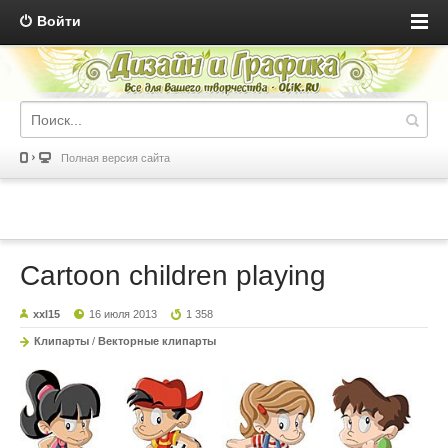
Войти
Полная версия сайта
Cartoon children playing
xxl15
16 июля 2013
1 358
Клипарты
/
Векторные клипарты