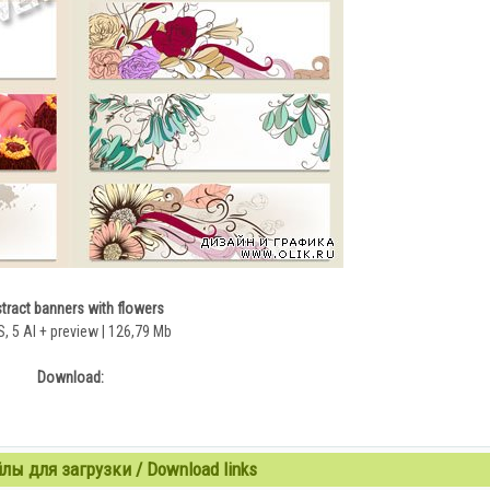
tract banners with flowers
, 5 AI + preview | 126,79 Mb
Download:
ы для загрузки / Download links