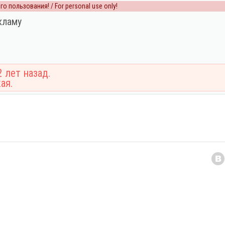
о пользования! / For personal use only!
кламу
 лет назад.
ая.