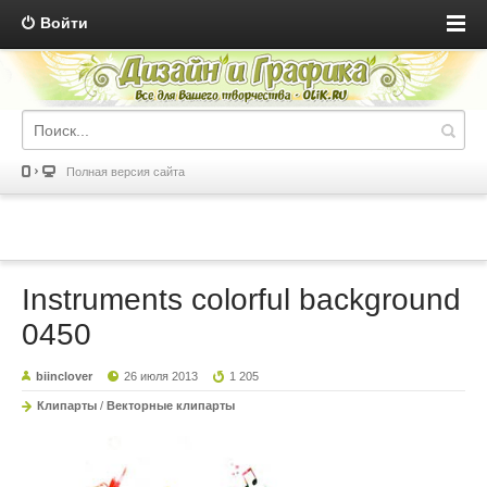
Войти
Полная версия сайта
Instruments colorful background
0450
biinclover
26 июля 2013
1 205
Клипарты
/
Векторные клипарты