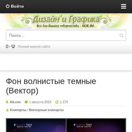
Войти
Полная версия сайта
Фон волнистые темные
(Вектор)
AILove
1 августа 2013
1 173
Клипарты
/
Векторные клипарты