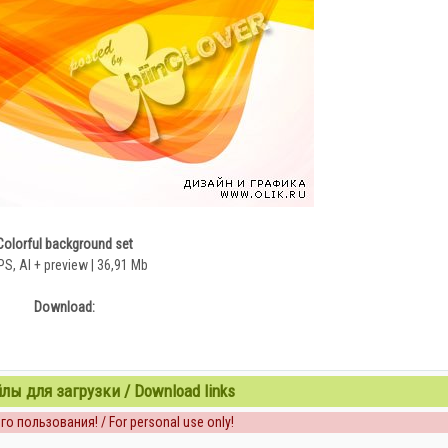
Colorful background set
PS, AI + preview | 36,91 Mb
Download:
ы для загрузки / Download links
о пользования! / For personal use only!