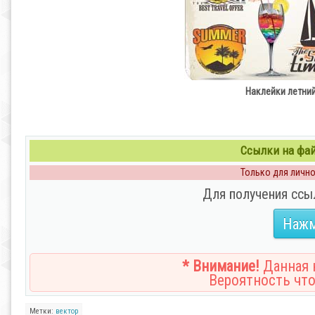
Наклейки летний 
Ссылки на файл
Только для личног
Для получения ссы
Нажм
* Внимание!
Данная н
Вероятность что
Метки:
вектор