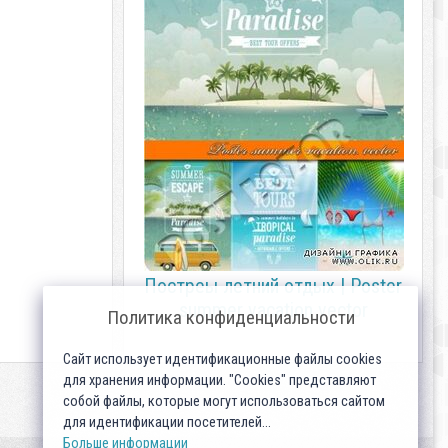
Постреы летний отдых | Poster
summer vacation vector
Политика конфиденциальности
Сайт использует идентификационные файлы cookies
для хранения информации. "Cookies" представляют
собой файлы, которые могут использоваться сайтом
для идентификации посетителей...
Больше информации