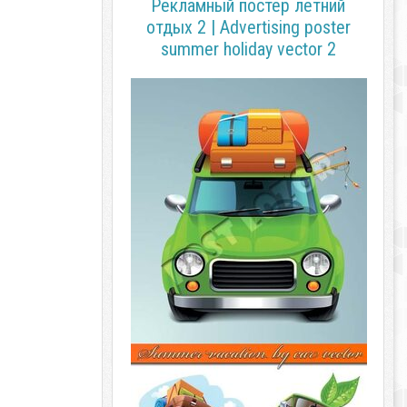
Рекламный постер летний
отдых 2 | Advertising poster
summer holiday vector 2