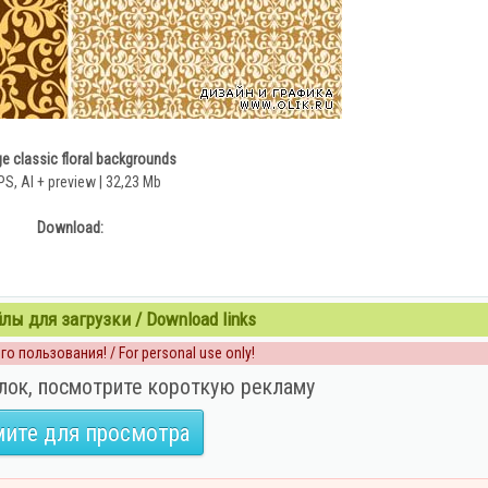
ge classic floral backgrounds
PS, AI + preview | 32,23 Mb
Download:
ы для загрузки / Download links
о пользования! / For personal use only!
лок, посмотрите короткую рекламу
ите для просмотра