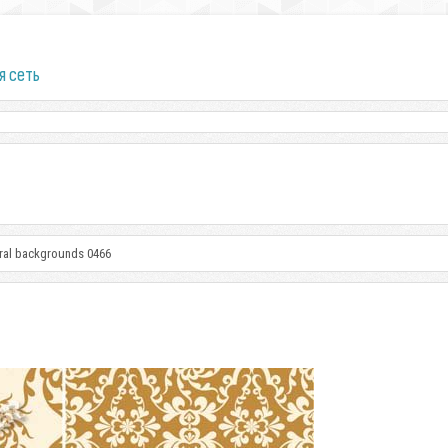
я сеть
loral backgrounds 0466