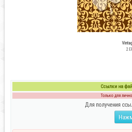
Vinta
2 E
Ссылки на файл
Только для личног
Для получения ссы
Нажм