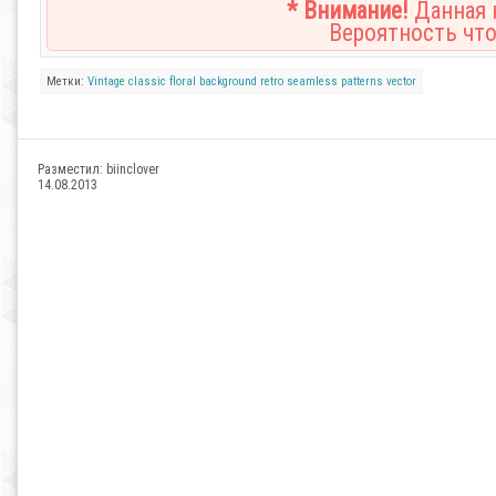
* Внимание!
Данная н
Вероятность что
Метки:
Vintage
classic
floral
background
retro
seamless
patterns
vector
Разместил:
biinclover
14.08.2013