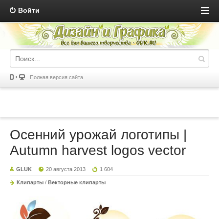
Войти
Полная версия сайта
Осенний урожай логотипы |
Autumn harvest logos vector
GLUK
20 августа 2013
1 604
Клипарты
/
Векторные клипарты