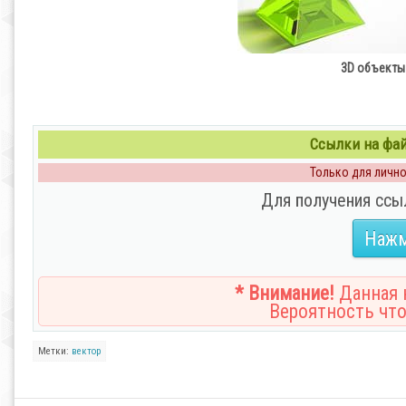
3D объекты и
Ссылки на файл
Только для личног
Для получения ссы
Нажм
* Внимание!
Данная н
Вероятность что
Метки:
вектор