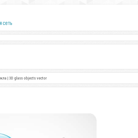
я сеть
кла | 3D glass objects vector