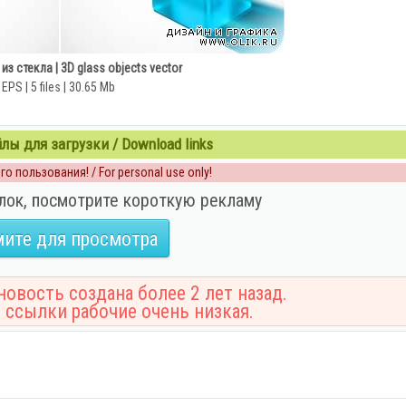
з стекла | 3D glass objects vector
EPS | 5 files | 30.65 Mb
ы для загрузки / Download links
о пользования! / For personal use only!
лок, посмотрите короткую рекламу
ите для просмотра
овость создана более 2 лет назад.
 ссылки рабочие очень низкая.