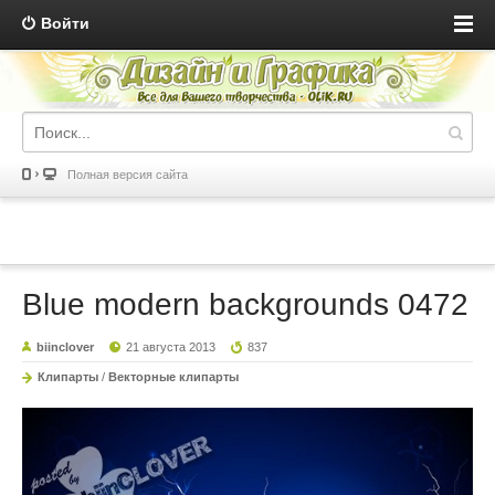
Войти
Полная версия сайта
Blue modern backgrounds 0472
biinclover
21 августа 2013
837
Клипарты
/
Векторные клипарты