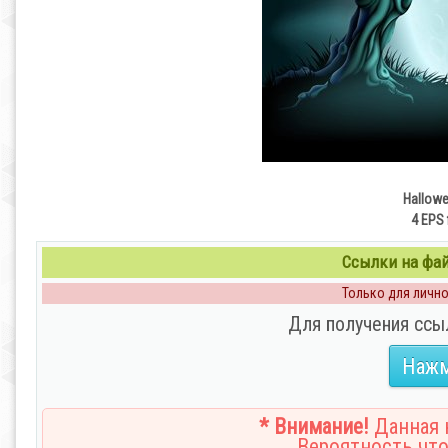
Hallowe
4 EPS 
Ссылки на файл
Только для личног
Для получения ссы
Нажм
* Внимание!
Данная н
Вероятность что