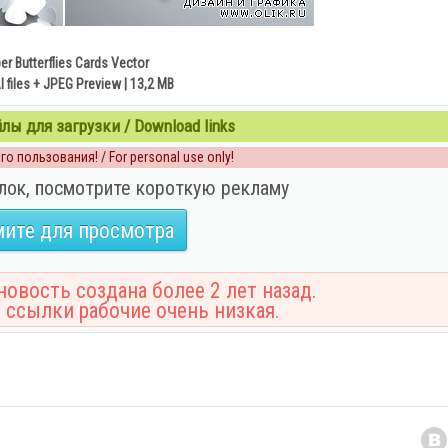
er Butterflies Cards Vector
 files + JPEG Preview | 13,2 MB
ы для загрузки / Download links
о пользования! / For personal use only!
лок, посмотрите короткую рекламу
ите для просмотра
овость создана более 2 лет назад.
 ссылки рабочие очень низкая.