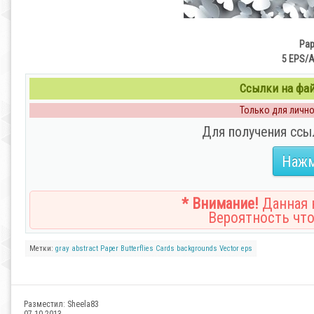
Pap
5 EPS/AI
Ссылки на файл
Только для личног
Для получения ссы
Нажм
* Внимание!
Данная н
Вероятность что
Метки:
gray
abstract
Paper
Butterflies
Cards
backgrounds
Vector
eps
Разместил:
Sheela83