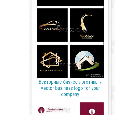
Векторные бизнес логотипы /
Vector business logo for your
company