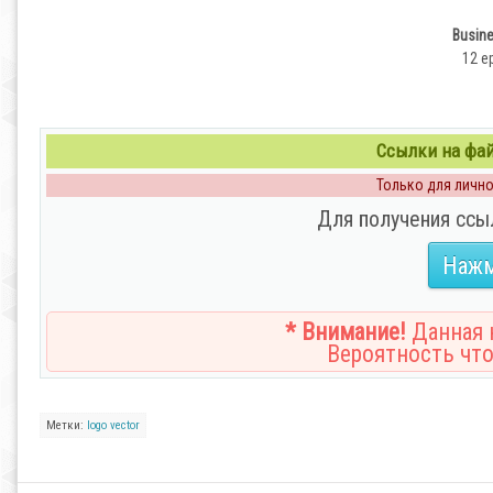
Busine
12 e
Ссылки на файл
Только для личног
Для получения ссы
Нажм
* Внимание!
Данная н
Вероятность что
Метки:
logo
vector