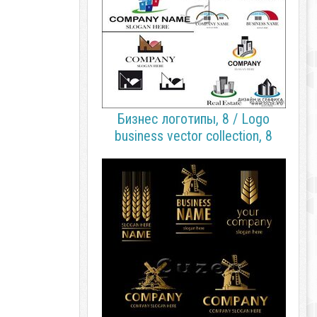
Бизнес логотипы, 8 / Logo
business vector collection, 8