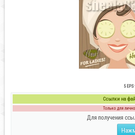
5 EPS 
Ссылки на файл
Только для личног
Для получения ссы
Нажм