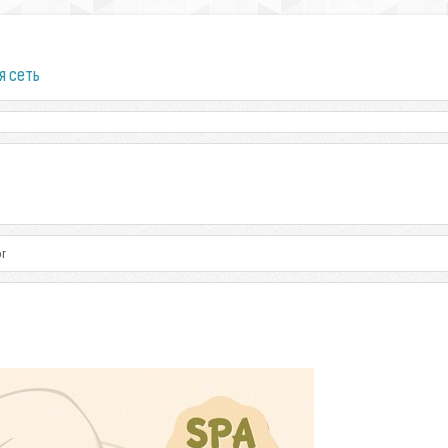
я сеть
or