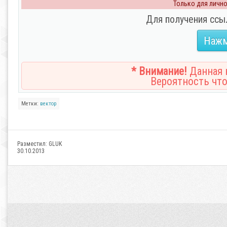
Только для личног
Для получения ссы
Нажм
* Внимание!
Данная н
Вероятность что
Метки:
вектор
Разместил:
GLUK
30.10.2013