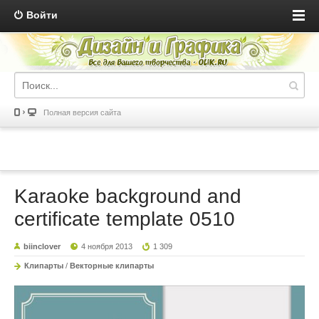
Войти
Полная версия сайта
Karaoke background and
certificate template 0510
biinclover
4 ноября 2013
1 309
Клипарты
/
Векторные клипарты