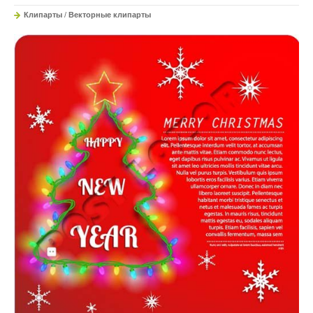
Клипарты
/
Векторные клипарты