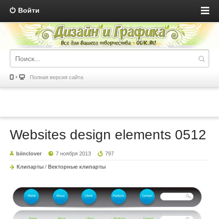
Войти
Полная версия сайта
Websites design elements 0512
biinclover
7 ноября 2013
797
Клипарты
/
Векторные клипарты