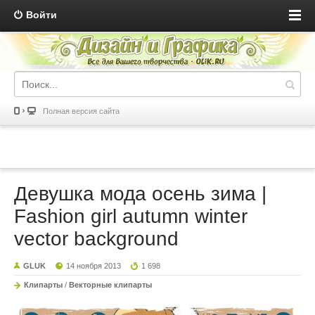
Войти
Полная версия сайта
Девушка мода осень зима |
Fashion girl autumn winter
vector background
GLUK
14 ноября 2013
1 698
Клипарты
/
Векторные клипарты