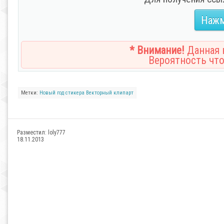
Нажм
* Внимание!
Данная н
Вероятность что
Метки:
Новый
год
стикера
Векторный клипарт
Разместил:
loly777
18.11.2013