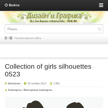
Войти
Полная версия сайта
Сollection of girls silhouettes
0523
biinclover
20 ноября 2013
1 881
Клипарты
/
Векторные клипарты