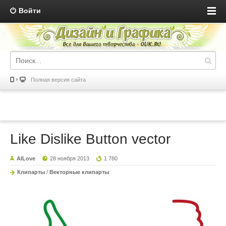
Войти
Полная версия сайта
Like Dislike Button vector
AILove
28 ноября 2013
1 780
Клипарты
/
Векторные клипарты