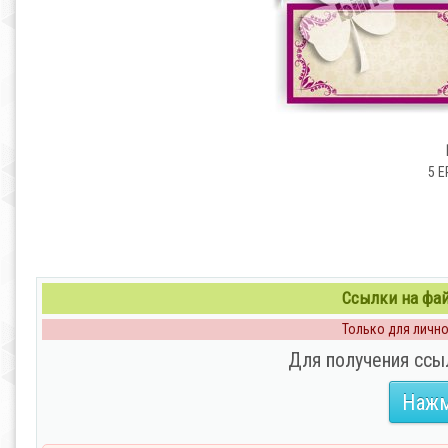
5 E
Ссылки на файл
Только для личног
Для получения ссы
Нажм