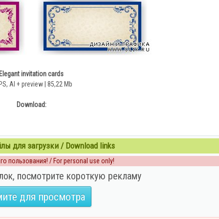
Elegant invitation cards
PS, AI + preview | 85,22 Mb
Download:
ы для загрузки / Download links
о пользования! / For personal use only!
лок, посмотрите короткую рекламу
ите для просмотра