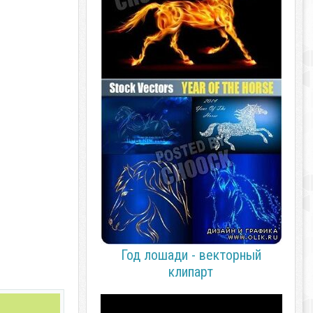
Год лошади - векторный
клипарт