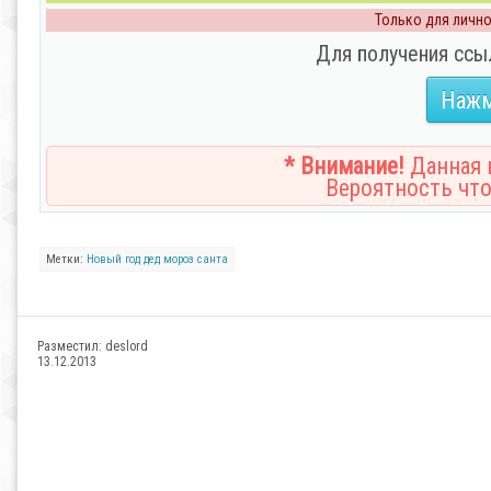
Только для личног
Для получения ссы
Нажм
* Внимание!
Данная н
Вероятность что
Метки:
Новый год
дед мороз
санта
Разместил:
deslord
13.12.2013