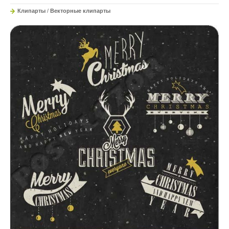
Клипарты
/
Векторные клипарты