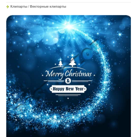
Клипарты
/
Векторные клипарты