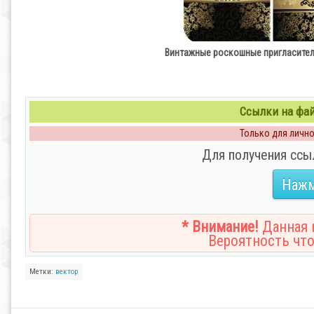
Винтажные роскошные пригласительные
Ссылки на файл
Только для личног
Для получения ссы
Нажм
* Внимание!
Данная н
Вероятность что
Метки:
вектор