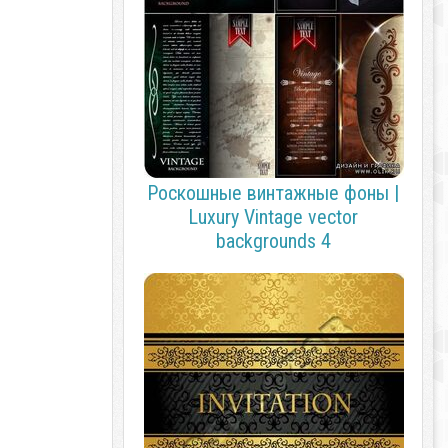
Роскошные винтажные фоны |
Luxury Vintage vector
backgrounds 4