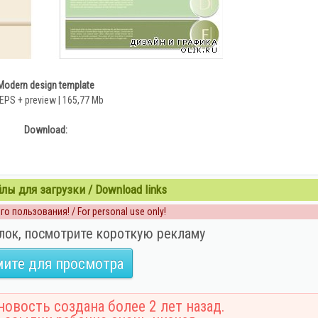
Modern design template
EPS + preview | 165,77 Mb
Download:
ы для загрузки / Download links
о пользования! / For personal use only!
лок, посмотрите короткую рекламу
ите для просмотра
овость создана более 2 лет назад.