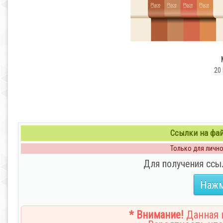
20 
Ссылки на файл
Только для личног
Для получения ссы
Нажм
* Внимание!
Данная н