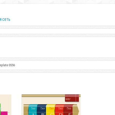
я сеть
mplate 0556