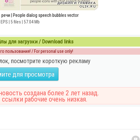
ечи | People dialog speech bubbles vector
EPS | 5 files | 57.04 Mb
ы для загрузки / Download links
о пользования! / For personal use only!
лок, посмотрите короткую рекламу
ите для просмотра
овость создана более 2 лет назад.
 ссылки рабочие очень низкая.