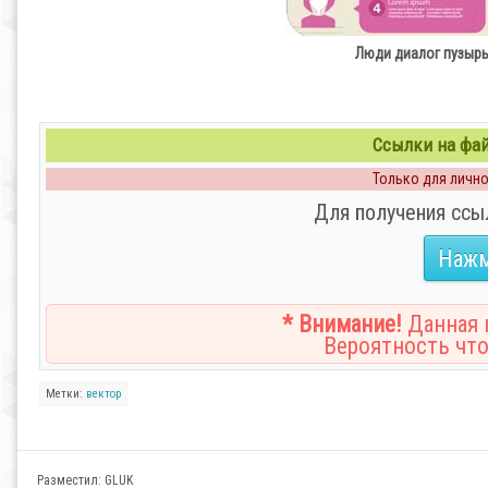
Люди диалог пузырь р
Ссылки на файл
Только для личног
Для получения ссы
Нажм
* Внимание!
Данная н
Вероятность что
Метки:
вектор
Разместил:
GLUK