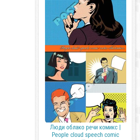
Люди облако речи комикс |
People cloud speech comic