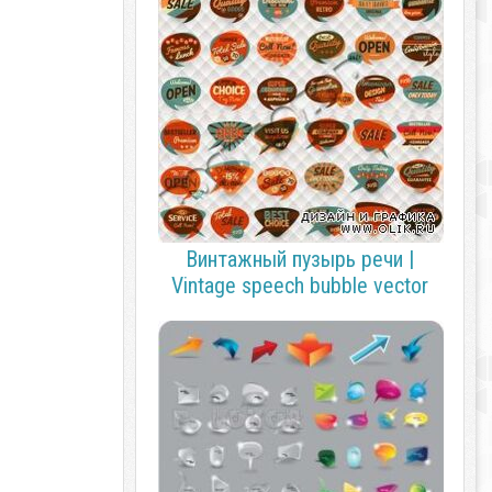
Винтажный пузырь речи |
Vintage speech bubble vector