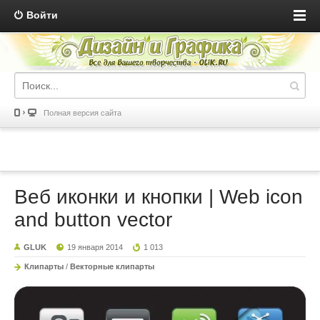
Войти
Полная версия сайта
Веб иконки и кнопки | Web icon
and button vector
GLUK
19 января 2014
1 013
Клипарты
/
Векторные клипарты