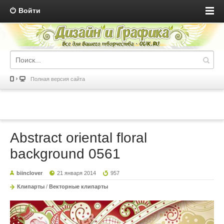
Войти
Полная версия сайта
Abstract oriental floral
background 0561
biinclover
21 января 2014
957
Клипарты
/
Векторные клипарты