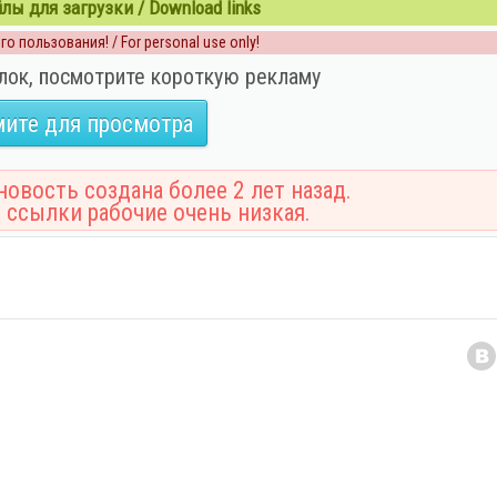
ы для загрузки / Download links
о пользования! / For personal use only!
лок, посмотрите короткую рекламу
ите для просмотра
овость создана более 2 лет назад.
 ссылки рабочие очень низкая.