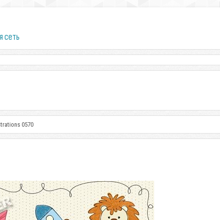
я сеть
strations 0570