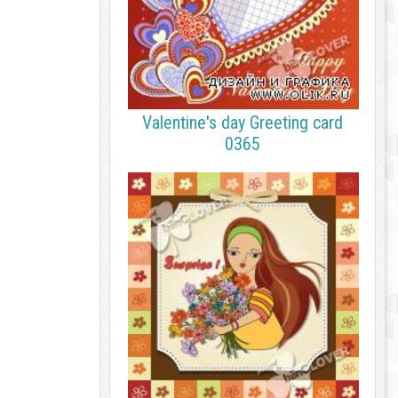
Valentine's day Greeting card
0365