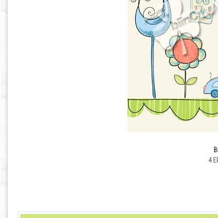
B
4 E