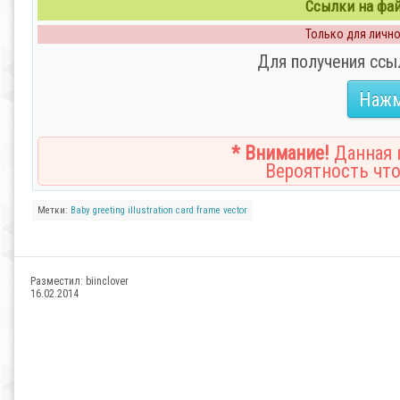
Ссылки на файл
Только для личног
Для получения ссы
Нажм
* Внимание!
Данная н
Вероятность что
Метки:
Baby
greeting
illustration
card
frame
vector
Разместил:
biinclover
16.02.2014