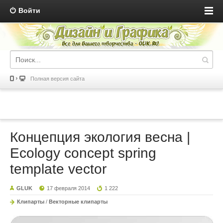
Войти
Полная версия сайта
Концепция экология весна |
Ecology concept spring
template vector
GLUK
17 февраля 2014
1 222
Клипарты
/
Векторные клипарты