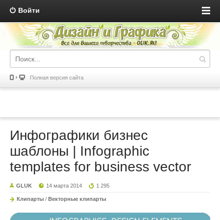
Войти
Полная версия сайта
Инфографики бизнес
шаблоны | Infographic
templates for business vector
GLUK
14 марта 2014
1 295
Клипарты
/
Векторные клипарты