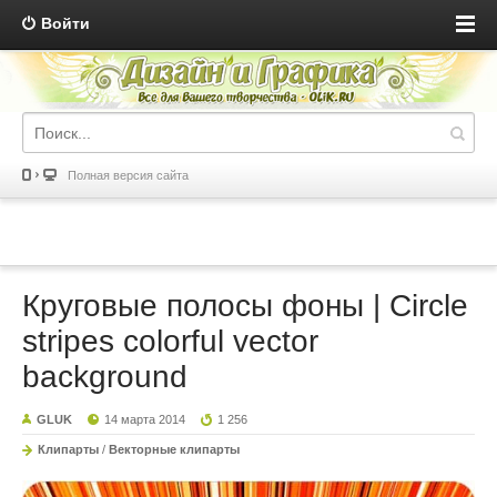
Войти
Полная версия сайта
Круговые полосы фоны | Circle
stripes colorful vector
background
GLUK
14 марта 2014
1 256
Клипарты
/
Векторные клипарты