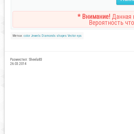
* Внимание!
Данная н
Вероятность что
Метки:
color
Jewels
Diamonds
shapes
Vector
eps
Разместил:
Sheela83
26.03.2014