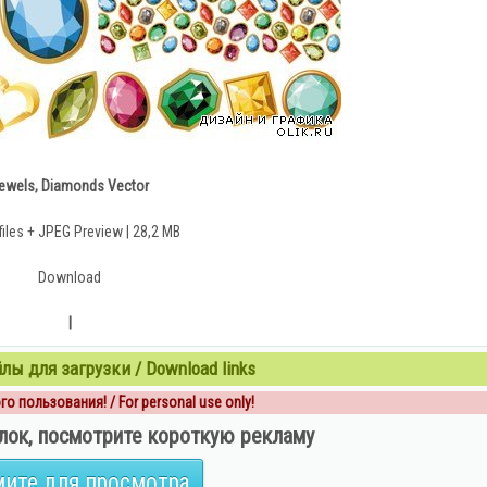
ewels, Diamonds Vector
files + JPEG Preview | 28,2 MB
Download
|
ы для загрузки / Download links
о пользования! / For personal use only!
лок, посмотрите короткую рекламу
ите для просмотра