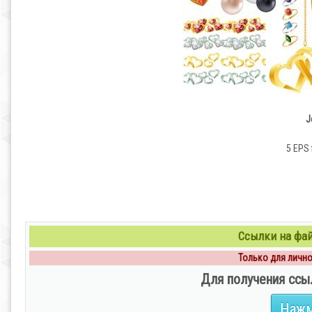
J
5 EPS 
Ссылки на файл
Только для личног
Для получения ссы
Нажм