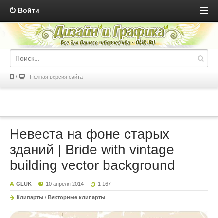
Войти
Полная версия сайта
Невеста на фоне старых
зданий | Bride with vintage
building vector background
GLUK
10 апреля 2014
1 167
Клипарты
/
Векторные клипарты