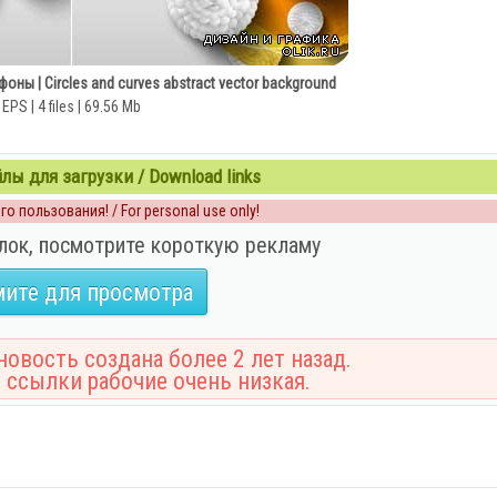
оны | Circles and curves abstract vector background
EPS | 4 files | 69.56 Mb
ы для загрузки / Download links
о пользования! / For personal use only!
лок, посмотрите короткую рекламу
ите для просмотра
овость создана более 2 лет назад.
 ссылки рабочие очень низкая.