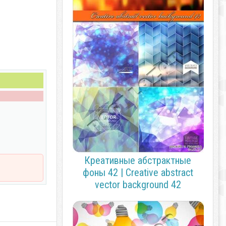
Креативные абстрактные
фоны 42 | Creative abstract
vector background 42