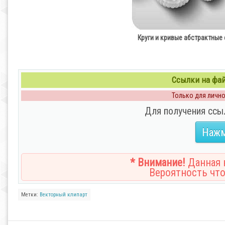
Круги и кривые абстрактные ф
Ссылки на файл
Только для личног
Для получения ссы
Нажм
* Внимание!
Данная н
Вероятность что
Метки:
Векторный клипарт