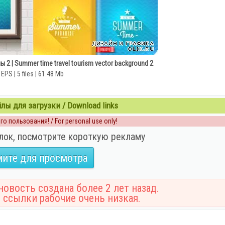
2 | Summer time travel tourism vector background 2
EPS | 5 files | 61.48 Mb
ы для загрузки / Download links
о пользования! / For personal use only!
лок, посмотрите короткую рекламу
ите для просмотра
овость создана более 2 лет назад.
 ссылки рабочие очень низкая.