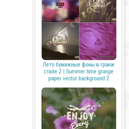
Лето бумажные фоны в гранж
стиле 2 | Summer time grunge
paper vector background 2