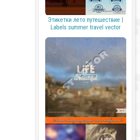
Этикетки лето путешествие |
Labels summer travel vector