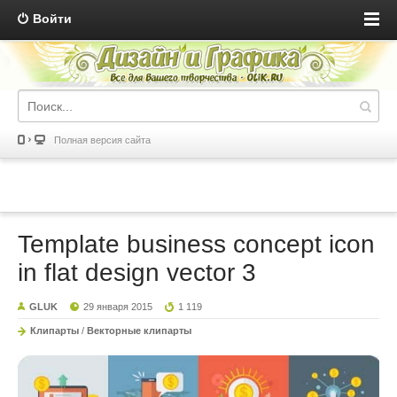
Войти
Полная версия сайта
Template business concept icon
in flat design vector 3
GLUK
29 января 2015
1 119
Клипарты
/
Векторные клипарты