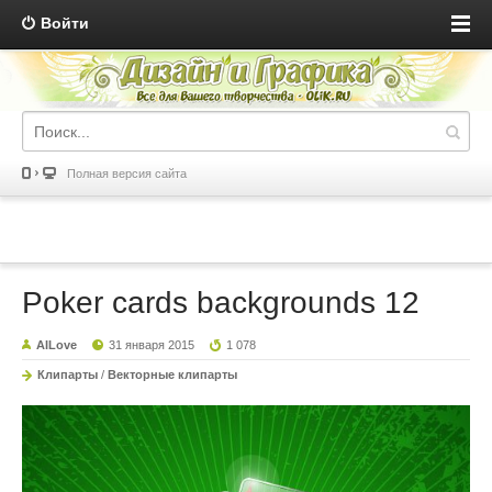
Войти
Полная версия сайта
Poker cards backgrounds 12
AILove
31 января 2015
1 078
Клипарты
/
Векторные клипарты