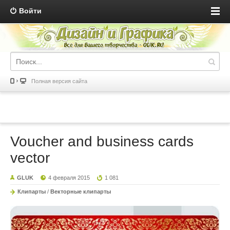
Войти
Полная версия сайта
Voucher and business cards
vector
GLUK
4 февраля 2015
1 081
Клипарты
/
Векторные клипарты